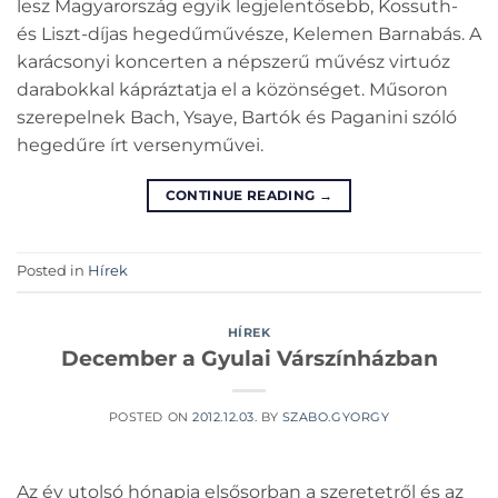
lesz Magyarország egyik legjelentősebb, Kossuth-
és Liszt-díjas hegedűművésze, Kelemen Barnabás. A
karácsonyi koncerten a népszerű művész virtuóz
darabokkal kápráztatja el a közönséget. Műsoron
szerepelnek Bach, Ysaye, Bartók és Paganini szóló
hegedűre írt versenyművei.
CONTINUE READING
→
Posted in
Hírek
HÍREK
December a Gyulai Várszínházban
POSTED ON
2012.12.03.
BY
SZABO.GYORGY
Az év utolsó hónapja elsősorban a szeretetről és az