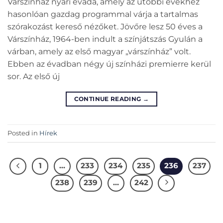
Várszínház nyári évada, amely az utóbbi évekhez
hasonlóan gazdag programmal várja a tartalmas
szórakozást kereső nézőket. Jövőre lesz 50 éves a
Várszínház, 1964-ben indult a színjátszás Gyulán a
várban, amely az első magyar „várszínház” volt.
Ebben az évadban négy új színházi premierre kerül
sor. Az első új
CONTINUE READING
→
Posted in
Hírek
1
…
233
234
235
236
237
238
239
…
242