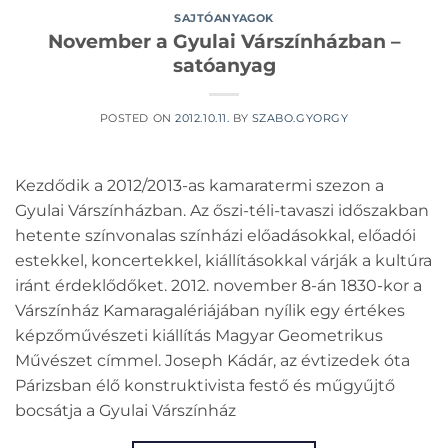
SAJTÓANYAGOK
November a Gyulai Várszínházban –
satóanyag
POSTED ON
2012.10.11.
BY
SZABO.GYORGY
Kezdődik a 2012/2013-as kamaratermi szezon a
Gyulai Várszínházban. Az őszi-téli-tavaszi időszakban
hetente színvonalas színházi előadásokkal, előadói
estekkel, koncertekkel, kiállításokkal várják a kultúra
iránt érdeklődőket. 2012. november 8-án 1830-kor a
Várszínház Kamaragalériájában nyílik egy értékes
képzőművészeti kiállítás Magyar Geometrikus
Művészet címmel. Joseph Kádár, az évtizedek óta
Párizsban élő konstruktivista festő és műgyűjtő
bocsátja a Gyulai Várszínház