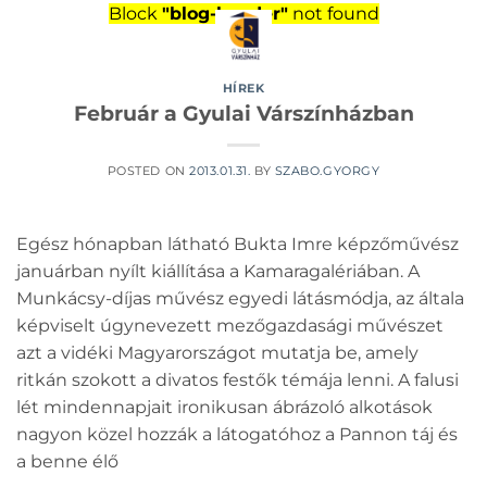
Skip
Block
"blog-header"
not found
to
content
HÍREK
Február a Gyulai Várszínházban
POSTED ON
2013.01.31.
BY
SZABO.GYORGY
Egész hónapban látható Bukta Imre képzőművész
januárban nyílt kiállítása a Kamaragalériában. A
Munkácsy-díjas művész egyedi látásmódja, az általa
képviselt úgynevezett mezőgazdasági művészet
azt a vidéki Magyarországot mutatja be, amely
ritkán szokott a divatos festők témája lenni. A falusi
lét mindennapjait ironikusan ábrázoló alkotások
nagyon közel hozzák a látogatóhoz a Pannon táj és
a benne élő