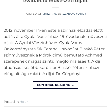
évadának művészeti díjait
POSTED ON
2012.11.16.
BY
SZABO.GYORGY
2012. november 14-én este a színházi előadás előtt
adták át a Gyulai Várszínház 49. évadának művészeti
díjait. A Gyulai Várszínház és Gyula Város
Önkormányzata Sík Ferenc – nívódíjat Blaskó Péter
színművésznek a Mórok című bemutató Achmed
szerepének magas szintű megformálásáért. A díj
átadására később kerül sor Blaskó Péter színházi
elfoglaltsága miatt. A díjat Dr. Görgényi
CONTINUE READING
→
Posted in
Hírek