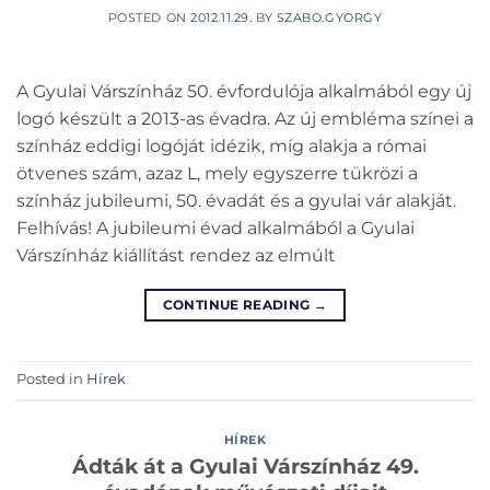
POSTED ON
2012.11.29.
BY
SZABO.GYORGY
A Gyulai Várszínház 50. évfordulója alkalmából egy új
logó készült a 2013-as évadra. Az új embléma színei a
színház eddigi logóját idézik, míg alakja a római
ötvenes szám, azaz L, mely egyszerre tükrözi a
színház jubileumi, 50. évadát és a gyulai vár alakját.
Felhívás! A jubileumi évad alkalmából a Gyulai
Várszínház kiállítást rendez az elmúlt
CONTINUE READING
→
Posted in
Hírek
HÍREK
Ádták át a Gyulai Várszínház 49.