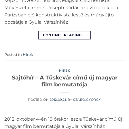
képzőművészeti kiállítás Magyar Geometrikus
Művészet címmel. Joseph Kádár, az évtizedek óta
Párizsban élő konstruktivista festő és műgyűjtő
bocsátja a Gyulai Várszínház
CONTINUE READING
→
Posted in
Hírek
HÍREK
Sajtóhír – A Tüskevár című új magyar
film bemutatója
POSTED ON
2012.09.21.
BY
SZABO.GYORGY
2012. október 4-én 19 órakor lesz a Tüskevár című új
magyar film bemutatója a Gyulai Várszínház