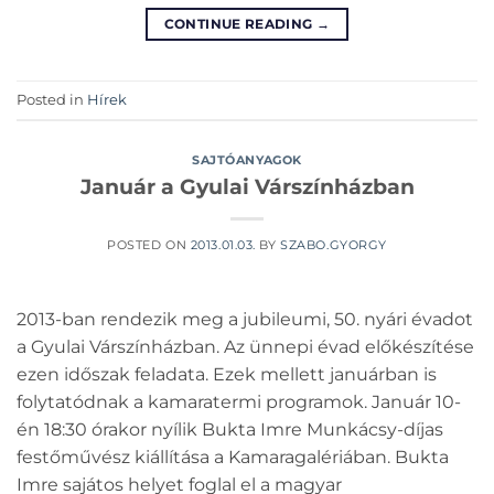
CONTINUE READING
→
Posted in
Hírek
SAJTÓANYAGOK
Január a Gyulai Várszínházban
POSTED ON
2013.01.03.
BY
SZABO.GYORGY
2013-ban rendezik meg a jubileumi, 50. nyári évadot
a Gyulai Várszínházban. Az ünnepi évad előkészítése
ezen időszak feladata. Ezek mellett januárban is
folytatódnak a kamaratermi programok. Január 10-
én 18:30 órakor nyílik Bukta Imre Munkácsy-díjas
festőművész kiállítása a Kamaragalériában. Bukta
Imre sajátos helyet foglal el a magyar