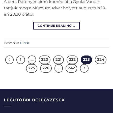
Albert: Rátenyér című komédiát a Gyulai Várban
tartjuk meg a Múzeumudvar helyett augusztus 10-
én 20.30 órától.
CONTINUE READING
→
Posted in
Hírek
1
…
220
221
222
223
224
225
226
…
242
LEGUTÓBBI BEJEGYZÉSEK