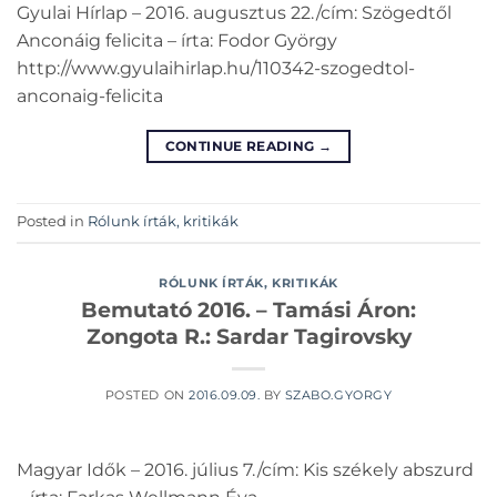
Gyulai Hírlap – 2016. augusztus 22./cím: Szögedtől
Anconáig felicita – írta: Fodor György
http://www.gyulaihirlap.hu/110342-szogedtol-
anconaig-felicita
CONTINUE READING
→
Posted in
Rólunk írták, kritikák
RÓLUNK ÍRTÁK, KRITIKÁK
Bemutató 2016. – Tamási Áron:
Zongota R.: Sardar Tagirovsky
POSTED ON
2016.09.09.
BY
SZABO.GYORGY
Magyar Idők – 2016. július 7./cím: Kis székely abszurd