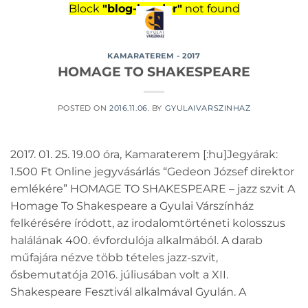
Skip
Block
"blog-header"
not found
to
content
KAMARATEREM - 2017
HOMAGE TO SHAKESPEARE
POSTED ON
2016.11.06.
BY
GYULAIVARSZINHAZ
2017. 01. 25. 19.00 óra, Kamaraterem [:hu]Jegyárak:
1.500 Ft Online jegyvásárlás “Gedeon József direktor
emlékére” HOMAGE TO SHAKESPEARE – jazz szvit A
Homage To Shakespeare a Gyulai Várszínház
felkérésére íródott, az irodalomtörténeti kolosszus
halálának 400. évfordulója alkalmából. A darab
műfajára nézve több tételes jazz-szvit,
ősbemutatója 2016. júliusában volt a XII.
Shakespeare Fesztivál alkalmával Gyulán. A