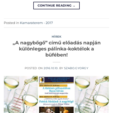
CONTINUE READING
→
Posted in
Kamaraterem - 2017
HÍREK
„A nagybőgő” című előadás napján
különleges pálinka-koktélok a
büfében!
POSTED ON
2016.10.10.
BY
SZABO.GYORGY