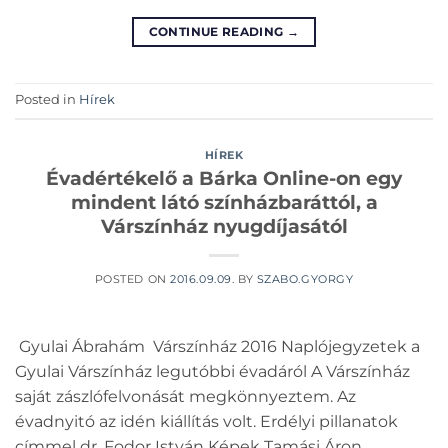
CONTINUE READING
→
Posted in
Hírek
HÍREK
Évadértékelő a Bárka Online-on egy
mindent látó színházbaráttól, a
Várszínház nyugdíjasától
POSTED ON
2016.09.09.
BY
SZABO.GYORGY
Gyulai Ábrahám Várszínház 2016 Naplójegyzetek a
Gyulai Várszínház legutóbbi évadáról A Várszínház
saját zászlófelvonását megkönnyeztem. Az
évadnyitó az idén kiállítás volt. Erdélyi pillanatok
címmel dr. Fodor István Képek Tamási Áron