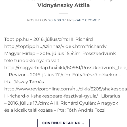
Vidnyánszky Attila
POSTED ON
2016.09.07.
BY
SZABO.GYORGY
Toptipp.hu – 2016. július/cím: III. Richárd
http://toptipp.hu/szinhaz/videk.htm#richardv
Magyar Hírlap – 2016. július 15./cím: Rosszkedvünk
tele tündöklő nyárrá vált
http://magyarhirlap.hu/cikk/60981/Rosszkedvunk_tele
Revizor – 2016. július 17./cím: Fütyörésző békekor –
írta: Jászay Tamás
http://www.revizoronline.com/hu/cikk/6205/shakespea
iii-richard-xii-shakespeare-fesztival-gyula/ Librarius
– 2016. július 17./cím: A III. Richárd Gyulán: A nagyok
és a kicsik találkozása – írta: Tóth András Tozzi
CONTINUE READING
→