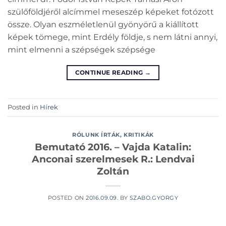
szülőföldjéről alcímmel meseszép képeket fotózott
össze. Olyan eszméletlenül gyönyörű a kiállított
képek tömege, mint Erdély földje, s nem látni annyi,
mint elmenni a szépségek szépsége
CONTINUE READING
→
Posted in
Hírek
RÓLUNK ÍRTÁK, KRITIKÁK
Bemutató 2016. – Vajda Katalin:
Anconai szerelmesek R.: Lendvai
Zoltán
POSTED ON
2016.09.09.
BY
SZABO.GYORGY