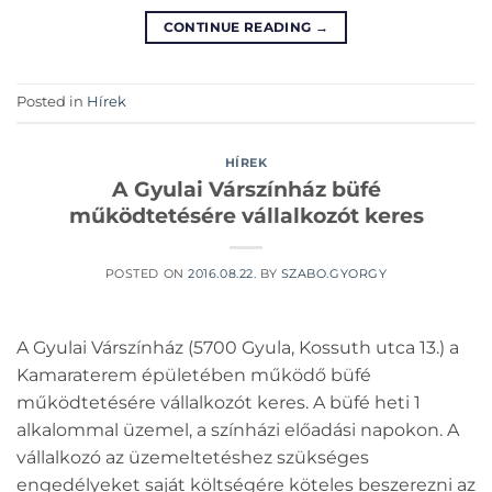
CONTINUE READING
→
Posted in
Hírek
HÍREK
A Gyulai Várszínház büfé
működtetésére vállalkozót keres
POSTED ON
2016.08.22.
BY
SZABO.GYORGY
A Gyulai Várszínház (5700 Gyula, Kossuth utca 13.) a
Kamaraterem épületében működő büfé
működtetésére vállalkozót keres. A büfé heti 1
alkalommal üzemel, a színházi előadási napokon. A
vállalkozó az üzemeltetéshez szükséges
engedélyeket saját költségére köteles beszerezni az