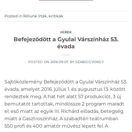
Posted in
Rólunk írták, kritikák
HÍREK
Befejeződött a Gyulai Várszínház 53.
évada
POSTED ON
2016.09.07.
BY
SZABO.GYORGY
Sajtóközlemény Befejeződött a Gyulai Várszínház 53.
évada, amelyet 2016. július 1. és augusztus 13. között
rendeztek meg. A hat hét alatt 57 produkciót, 3 új
bemutatót tartottak, mindössze 2 program maradt
el: eső miatt az egyik III. Richárd előadás, betegség
miatt a Gasztroszínház. A szabadtéri teátrumban
550 profi és 400 amatőr művész lépett fel. A