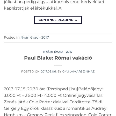
júliusban pedig a gyulai komolyzene-kedvelőket
kápráztatják el játékukkal. A
CONTINUE READING
→
Posted in
Nyári évad - 2017
NYÁRI ÉVAD - 2017
Paul Blake: Római vakáció
POSTED ON
2017.03.06.
BY
GYULAIVARSZINHAZ
2017. 07. 18. 20.30 óra, Tószínpad [:hu]Belépőjegy:
3.000 Ft – 3.500 Ft- 4.000 Ft Online jegyvásárlás
Zenés játék Cole Porter dalaival Fordította: Zöldi
Gergely Egy örök klasszikus: a romantikus Audrey
Hepburn – Gregory Peck film színpadon, Cole Porter