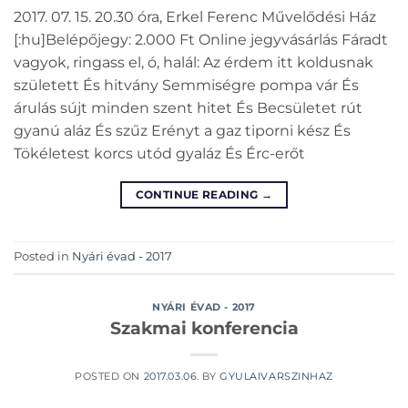
2017. 07. 15. 20.30 óra, Erkel Ferenc Művelődési Ház
[:hu]Belépőjegy: 2.000 Ft Online jegyvásárlás Fáradt
vagyok, ringass el, ó, halál: Az érdem itt koldusnak
született És hitvány Semmiségre pompa vár És
árulás sújt minden szent hitet És Becsületet rút
gyanú aláz És szűz Erényt a gaz tiporni kész És
Tökéletest korcs utód gyaláz És Érc-erőt
CONTINUE READING
→
Posted in
Nyári évad - 2017
NYÁRI ÉVAD - 2017
Szakmai konferencia
POSTED ON
2017.03.06.
BY
GYULAIVARSZINHAZ