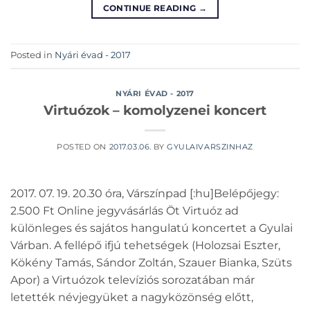
CONTINUE READING
→
Posted in
Nyári évad - 2017
NYÁRI ÉVAD - 2017
Virtuózok – komolyzenei koncert
POSTED ON
2017.03.06.
BY
GYULAIVARSZINHAZ
2017. 07. 19. 20.30 óra, Várszínpad [:hu]Belépőjegy:
2.500 Ft Online jegyvásárlás Öt Virtuóz ad
különleges és sajátos hangulatú koncertet a Gyulai
Várban. A fellépő ifjú tehetségek (Holozsai Eszter,
Kökény Tamás, Sándor Zoltán, Szauer Bianka, Szüts
Apor) a Virtuózok televíziós sorozatában már
letették névjegyüket a nagyközönség előtt,