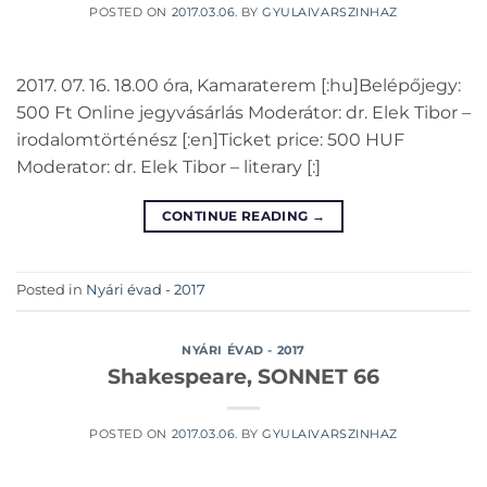
POSTED ON
2017.03.06.
BY
GYULAIVARSZINHAZ
2017. 07. 16. 18.00 óra, Kamaraterem [:hu]Belépőjegy:
500 Ft Online jegyvásárlás Moderátor: dr. Elek Tibor –
irodalomtörténész [:en]Ticket price: 500 HUF
Moderator: dr. Elek Tibor – literary [:]
CONTINUE READING
→
Posted in
Nyári évad - 2017
NYÁRI ÉVAD - 2017
Shakespeare, SONNET 66
POSTED ON
2017.03.06.
BY
GYULAIVARSZINHAZ