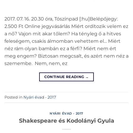
2017. 07. 16. 20.30 óra, Tószínpad [:hu]Belépőjegy:
2.500 Ft Online jegyvásárlás Miért ordítozik velem ez
a nő? Vajon mit akar tőlem? Ha tényleg ő a hitves
feleségem, csakis álmomban vehettem el… Miért
néz rám olyan bambán ez a férfi? Miért nem ért
meg engem? Biztosan megcsalt, és azért nem néz a
szemembe. Nem, nem, ez
CONTINUE READING
→
Posted in
Nyári évad - 2017
NYÁRI ÉVAD - 2017
Shakespeare és Kodolányi Gyula