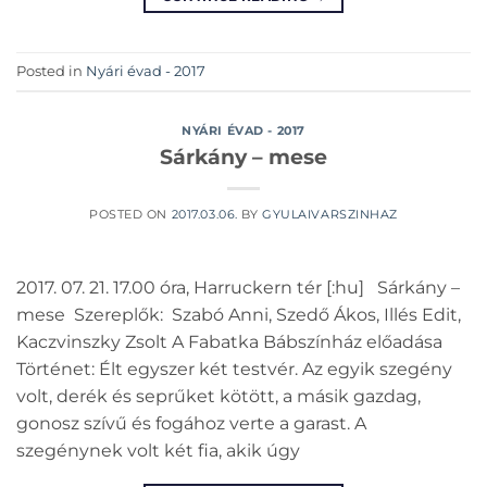
Posted in
Nyári évad - 2017
NYÁRI ÉVAD - 2017
Sárkány – mese
POSTED ON
2017.03.06.
BY
GYULAIVARSZINHAZ
2017. 07. 21. 17.00 óra, Harruckern tér [:hu] Sárkány –
mese Szereplők: Szabó Anni, Szedő Ákos, Illés Edit,
Kaczvinszky Zsolt A Fabatka Bábszínház előadása
Történet: Élt egyszer két testvér. Az egyik szegény
volt, derék és seprűket kötött, a másik gazdag,
gonosz szívű és fogához verte a garast. A
szegénynek volt két fia, akik úgy