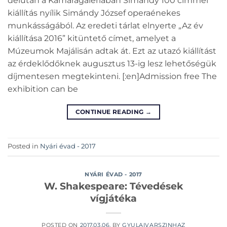
délután a Kamaragalériában Simándy 100 címmel
kiállítás nyílik Simándy József operaénekes
munkásságából. Az eredeti tárlat elnyerte „Az év
kiállítása 2016” kitüntető címet, amelyet a
Múzeumok Majálisán adtak át. Ezt az utazó kiállítást
az érdeklődőknek augusztus 13-ig lesz lehetőségük
díjmentesen megtekinteni. [:en]Admission free The
exhibition can be
CONTINUE READING
→
Posted in
Nyári évad - 2017
NYÁRI ÉVAD - 2017
W. Shakespeare: Tévedések
vígjátéka
POSTED ON
2017.03.06.
BY
GYULAIVARSZINHAZ