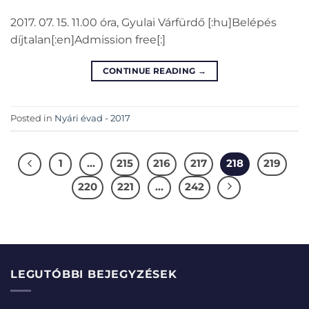
2017. 07. 15. 11.00 óra, Gyulai Várfürdő [:hu]Belépés
díjtalan[:en]Admission free[:]
CONTINUE READING
→
Posted in
Nyári évad - 2017
1
…
215
216
217
218
219
220
221
…
242
LEGUTÓBBI BEJEGYZÉSEK