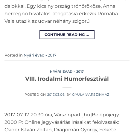
dalokkal. Egy kicsiny ország trónörököse, Anna
hercegnő hivatalos látogatásra érkezik Rómába.
Vele utazik az udvar néhány szigorú
CONTINUE READING
→
Posted in
Nyári évad - 2017
NYÁRI ÉVAD - 2017
VIII. Irodalmi Humorfesztivál
POSTED ON
2017.03.06.
BY
GYULAIVARSZINHAZ
2017. 07. 17. 20.30 óra, Várszínpad [:hu]Belépőjegy:
2000 Ft Online jegyvásárlás Írásaikat felolvassák:
Csider István Zoltán, Dragomán György, Fekete