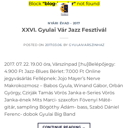
Skip
Block
"blog-header"
not found
to
content
NYÁRI ÉVAD - 2017
XXVI. Gyulai Vár Jazz Fesztivál
POSTED ON
2017.03.06.
BY
GYULAIVARSZINHAZ
2017. 07. 22. 19.00 óra, Várszínpad [:hu]Belépőjegy:
4.900 Ft Jazz-Blues Bérlet: 7.000 Ft Online
jegyvásárlás Fellépnek: Jojo Mayer’s Nerve
Makrokozmosz – Babos Gyula, Winand Gábor, Orbán
György, Czirják Tamás Vörös Janka e-Series Vörös
Janka-ének Mits Marci- szaxofon Fövenyi Máté-
gitár, sampling Bögöthy Ádám- bass, Szabó Dániel
Ferenc- dobok Gyulai Big Band
CONTINUE READING
→